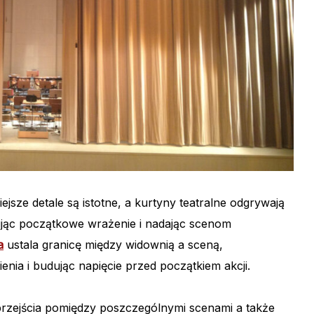
sze detale są istotne, a kurtyny teatralne odgrywają
ując początkowe wrażenie i nadając scenom
a
ustala granicę między widownią a sceną,
nia i budując napięcie przed początkiem akcji.
zejścia pomiędzy poszczególnymi scenami a także