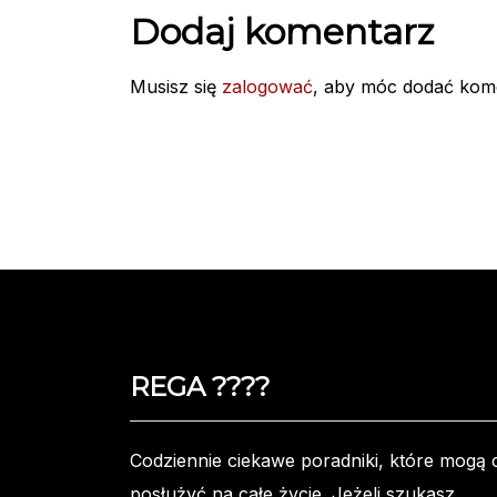
Dodaj komentarz
Musisz się
zalogować
, aby móc dodać kom
REGA ????️
Codziennie ciekawe poradniki, które mogą c
posłużyć na całe życie. Jeżeli szukasz