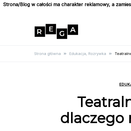
Strona/Blog w całości ma charakter reklamowy, a zamie
Skip
to
content
Rega
Poznaj wyjątkowe informacje i
poradniki
Strona główna
Edukacja, Rozrywka
Teatraln
EDUK
Teatral
dlaczego 