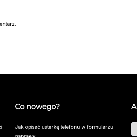
entarz.
Co nowego?
A
Ar
i
Jak opisać usterkę telefonu w formularzu
naprawy