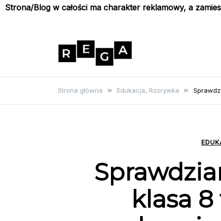
Strona/Blog w całości ma charakter reklamowy, a zamie
Skip
to
content
Rega
Poznaj wyjątkowe informacje i
poradniki
Strona główna
Edukacja, Rozrywka
Sprawdzi
EDUK
Sprawdzi
klasa 8