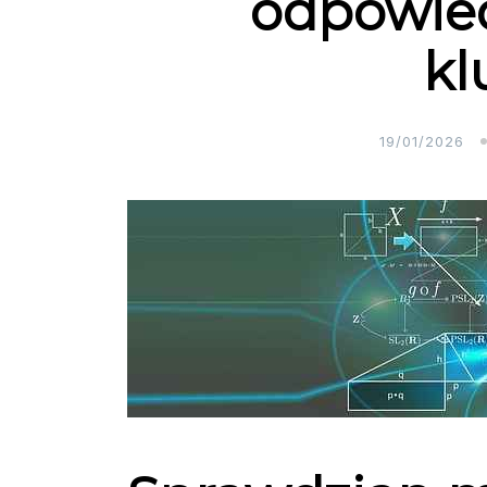
odpowied
kl
19/01/2026