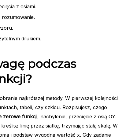
cięcia z osiami.
ć rozumowanie.
wzoru.
czytelnym drukiem.
wagę podczas
nkcji?
obranie najkrótszej metody. W pierwszej kolejności
nktach, tabeli, czy szkicu. Rozpisujesz, czego
e zerowe funkcji
, nachylenie, przecięcie z osią OY.
reślisz linię przez siatkę, trzymając stałą skalę. W
omą i podstaw wygodną wartość x. Gdy zadanie