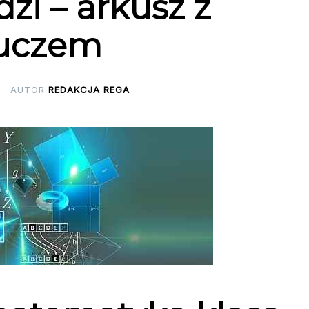
zi – arkusz z
uczem
AUTOR
REDAKCJA REGA