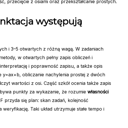
ć, przecięcie z osiami oraz przekształcanie prostych.
unktacja występują
ych i 3–5 otwartych z różną wagą. W zadaniach
metody, w otwartych pełny zapis obliczeń i
 interpretację i poprawność zapisu, a także opis
 y=ax+b, obliczanie nachylenia prostej z dwóch
czyt wartości z osi. Część szkół ocenia także zapis
obywa punkty za wykazanie, że rozumie
własności
DF przyda się plan: skan zadań, kolejność
 weryfikację. Taki układ utrzymuje stałe tempo i