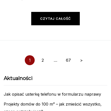
CZYTAJ CAŁOŚĆ
Nawigacja
1
2
…
67
>
po
wpisach
Aktualności
Jak opisać usterkę telefonu w formularzu naprawy
Projekty domów do 100 m² – jak zmieścić wszystko,