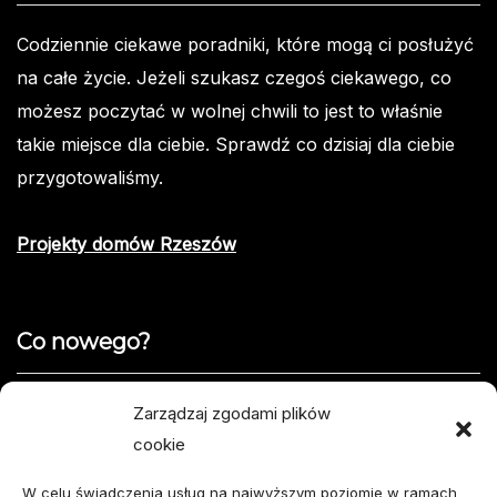
Codziennie ciekawe poradniki, które mogą ci posłużyć
na całe życie. Jeżeli szukasz czegoś ciekawego, co
możesz poczytać w wolnej chwili to jest to właśnie
takie miejsce dla ciebie. Sprawdź co dzisiaj dla ciebie
przygotowaliśmy.
Projekty domów Rzeszów
Co nowego?
Jak opisać usterkę telefonu w formularzu naprawy
Zarządzaj zgodami plików
cookie
Projekty domów do 100 m² – jak zmieścić wszystko,
czego potrzebujesz?
W celu świadczenia usług na najwyższym poziomie w ramach