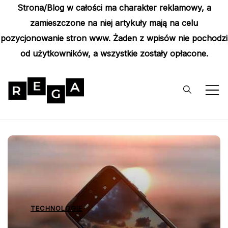
Strona/Blog w całości ma charakter reklamowy, a
zamieszczone na niej artykuły mają na celu
pozycjonowanie stron www. Żaden z wpisów nie pochodzi
od użytkowników, a wszystkie zostały opłacone.
Skip
to
content
Rega
Poznaj wyjątkowe informacje i
poradniki
TECHNOLOGIE