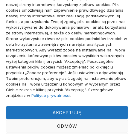
naszej strony internetowej korzystamy z plików cookies. Pliki
Amortyzator Audi A6 C7 – najczęstsze usterki i
cookies umożliwiają nam zapewnienie prawidłowego działania
naszej strony internetowej oraz realizację podstawowych jej
sposoby naprawy
funkcji, a po uzyskaniu Twojej zgody, pliki cookies są przez nas
wykorzystywane do dokonywania pomiarów i analiz korzystania
Komunikacja marki osobistej przed kontaktem z
ze strony internetowej, a także do celów marketingowych.
Strona wykorzystuje również pliki cookies podmiotów trzecich w
mediami
celu korzystania z zewnętrznych narzędzi analitycznych i
marketingowych. Aby wyrazić zgodę na instalowanie na Twoim
urządzeniu końcowym plików cookies wszystkich wskazanych
wizytówka nap
wyżej kategorii kliknij przycisk "Akceptuję". Poszczególne
ustawienia plików cookies możesz zmieniać po kliknięciu
przycisku „Zobacz preferencje”. Jeśli ustawienia odpowiadają
Twoim preferencjom, aby wyrazić zgodę na instalowanie plików
Archiwa
cookies na Twoim urządzeniu końcowym w wybranym przez
Ciebie zakresie kliknij przycisk "Akceptuję". Szczegółowe
znajdziesz w
Polityce prywatności
.
Archiwa
AKCEPTUJĘ
ODMÓW