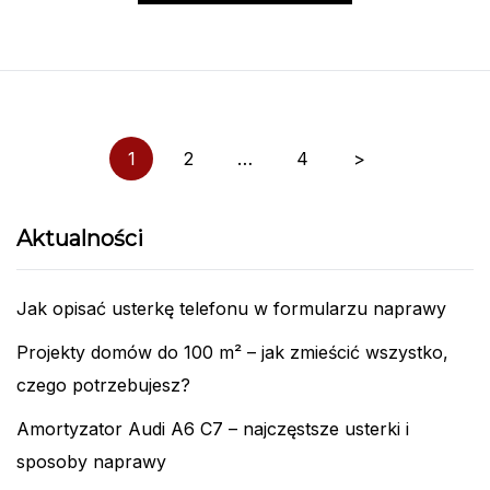
Nawigacja
1
2
…
4
>
po
wpisach
Aktualności
Jak opisać usterkę telefonu w formularzu naprawy
Projekty domów do 100 m² – jak zmieścić wszystko,
czego potrzebujesz?
Amortyzator Audi A6 C7 – najczęstsze usterki i
sposoby naprawy