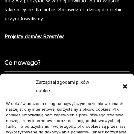
możesz poczytać w wolnej chwili to jest to właśnie
takie miejsce dla ciebie. Sprawdź co dzisiaj dla ciebie
przygotowaliśmy.
Projekty domów Rzeszów
Co nowego?
Jak opisać usterkę telefonu w formularzu naprawy
Zarządzaj zgodami plików
cookie
Projekty domów do 100 m² – jak zmieścić wszystko,
czego potrzebujesz?
W celu świadczenia usług na najwyższym poziomie w ramach
naszej strony internetowej korzystamy z plików cookies. Pliki
Amortyzator Audi A6 C7 – najczęstsze usterki i
cookies umożliwiają nam zapewnienie prawidłowego działania
naszej strony internetowej oraz realizację podstawowych jej
sposoby naprawy
funkcji, a po uzyskaniu Twojej zgody, pliki cookies są przez nas
wykorzystywane do dokonywania pomiarów i analiz korzystania