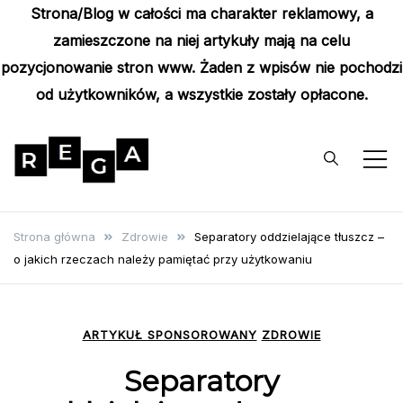
Strona/Blog w całości ma charakter reklamowy, a
zamieszczone na niej artykuły mają na celu
pozycjonowanie stron www. Żaden z wpisów nie pochodzi
od użytkowników, a wszystkie zostały opłacone.
Skip
to
content
Rega
Poznaj wyjątkowe informacje i
poradniki
Strona główna
Zdrowie
Separatory oddzielające tłuszcz –
o jakich rzeczach należy pamiętać przy użytkowaniu
ARTYKUŁ SPONSOROWANY
ZDROWIE
Separatory