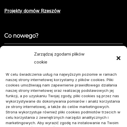
Projekty domów Rzeszów
Co nowego?
Jak opisać usterkę telefonu w formularzu naprawy
Zarządzaj zgodami plików
cookie
Projekty domów do 100 m² – jak zmieścić wszystko,
czego potrzebujesz?
W celu świadczenia usług na najwyższym poziomie w ramach
naszej strony internetowej korzystamy z plików cookies. Pliki
Amortyzator Audi A6 C7 – najczęstsze usterki i
cookies umożliwiają nam zapewnienie prawidłowego działania
naszej strony internetowej oraz realizację podstawowych jej
sposoby naprawy
funkcji, a po uzyskaniu Twojej zgody, pliki cookies są przez nas
wykorzystywane do dokonywania pomiarów i analiz korzystania
Komunikacja marki osobistej przed kontaktem z
ze strony internetowej, a także do celów marketingowych.
Strona wykorzystuje również pliki cookies podmiotów trzecich w
mediami
celu korzystania z zewnętrznych narzędzi analitycznych i
marketingowych. Aby wyrazić zgodę na instalowanie na Twoim