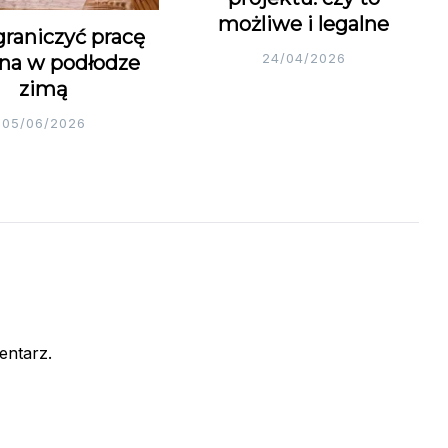
możliwe i legalne
graniczyć pracę
24/04/2026
na w podłodze
zimą
05/06/2026
entarz.