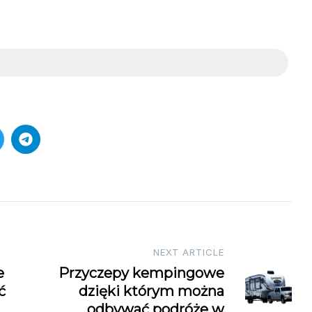
NEXT ARTICLE
e
Przyczepy kempingowe
ć
dzięki którym można
odbywać podróże w