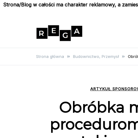
Strona/Blog w całości ma charakter reklamowy, a zamie
Skip
to
content
Rega
Poznaj wyjątkowe informacje i
poradniki
Strona główna
Budownictwo, Przemysł
Obró
ARTYKUŁ SPONSOR
Obróbka m
procedurom