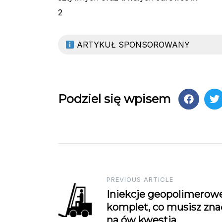
2
ARTYKUŁ SPONSOROWANY
Podziel się wpisem
Post
PREVIOUS ARTICLE
Iniekcje geopolimerow
navigation
komplet, co musisz zna
na ów kwestia