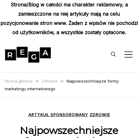
Strona/Blog w całości ma charakter reklamowy, a
zamieszczone na niej artykuły mają na celu
pozycjonowanie stron www. Żaden z wpisów nie pochodzi
od użytkowników, a wszystkie zostały opłacone.
Skip
to
content
Rega
Poznaj wyjątkowe informacje i
poradniki
Strona główna
Zdrowie
Najpowszechniejsze formy
marketingu internetowego
ARTYKUŁ SPONSOROWANY
ZDROWIE
Najpowszechniejsze