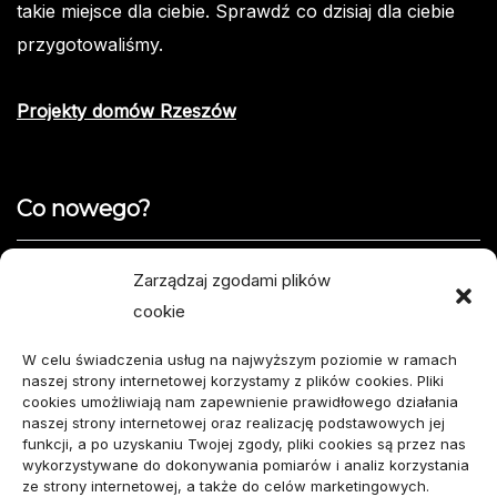
takie miejsce dla ciebie. Sprawdź co dzisiaj dla ciebie
przygotowaliśmy.
Projekty domów Rzeszów
Co nowego?
Jak opisać usterkę telefonu w formularzu naprawy
Zarządzaj zgodami plików
cookie
Projekty domów do 100 m² – jak zmieścić wszystko,
czego potrzebujesz?
W celu świadczenia usług na najwyższym poziomie w ramach
naszej strony internetowej korzystamy z plików cookies. Pliki
Amortyzator Audi A6 C7 – najczęstsze usterki i
cookies umożliwiają nam zapewnienie prawidłowego działania
naszej strony internetowej oraz realizację podstawowych jej
sposoby naprawy
funkcji, a po uzyskaniu Twojej zgody, pliki cookies są przez nas
wykorzystywane do dokonywania pomiarów i analiz korzystania
Komunikacja marki osobistej przed kontaktem z
ze strony internetowej, a także do celów marketingowych.