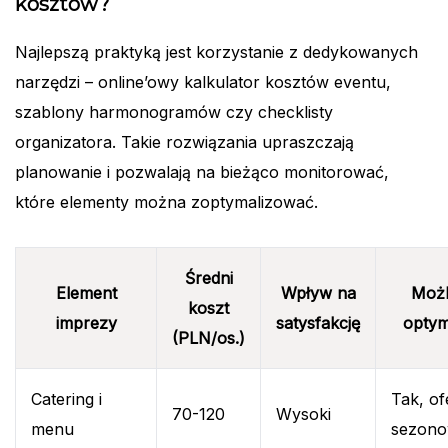
kosztów?
Najlepszą praktyką jest korzystanie z dedykowanych
narzędzi – online’owy kalkulator kosztów eventu,
szablony harmonogramów czy checklisty
organizatora. Takie rozwiązania upraszczają
planowanie i pozwalają na bieżąco monitorować,
które elementy można zoptymalizować.
Średni
Element
Wpływ na
Możl
koszt
imprezy
satysfakcję
optyma
(PLN/os.)
Catering i
Tak, of
70-120
Wysoki
menu
sezon