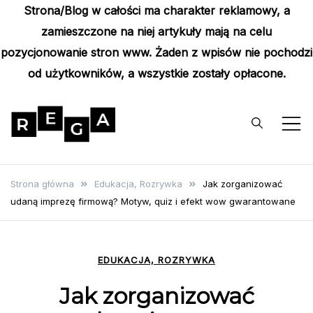
Strona/Blog w całości ma charakter reklamowy, a
zamieszczone na niej artykuły mają na celu
pozycjonowanie stron www. Żaden z wpisów nie pochodzi
od użytkowników, a wszystkie zostały opłacone.
Skip
to
content
Rega
Poznaj wyjątkowe informacje i
poradniki
Strona główna
Edukacja, Rozrywka
Jak zorganizować
udaną imprezę firmową? Motyw, quiz i efekt wow gwarantowane
EDUKACJA, ROZRYWKA
Jak zorganizować