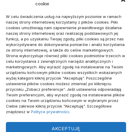
cookie
Projekty domów do 100 m² – jak zmieścić wszystko,
czego potrzebujesz?
W celu świadczenia usług na najwyższym poziomie w ramach
naszej strony internetowej korzystamy z plików cookies. Pliki
Amortyzator Audi A6 C7 – najczęstsze usterki i
cookies umożliwiają nam zapewnienie prawidłowego działania
naszej strony internetowej oraz realizację podstawowych jej
sposoby naprawy
funkcji, a po uzyskaniu Twojej zgody, pliki cookies są przez nas
wykorzystywane do dokonywania pomiarów i analiz korzystania
Komunikacja marki osobistej przed kontaktem z
ze strony internetowej, a także do celów marketingowych.
Strona wykorzystuje również pliki cookies podmiotów trzecich w
mediami
celu korzystania z zewnętrznych narzędzi analitycznych i
marketingowych. Aby wyrazić zgodę na instalowanie na Twoim
urządzeniu końcowym plików cookies wszystkich wskazanych
wizytówka nap
wyżej kategorii kliknij przycisk "Akceptuję". Poszczególne
ustawienia plików cookies możesz zmieniać po kliknięciu
przycisku „Zobacz preferencje”. Jeśli ustawienia odpowiadają
Twoim preferencjom, aby wyrazić zgodę na instalowanie plików
Archiwa
cookies na Twoim urządzeniu końcowym w wybranym przez
Ciebie zakresie kliknij przycisk "Akceptuję". Szczegółowe
znajdziesz w
Polityce prywatności
.
Archiwa
AKCEPTUJĘ