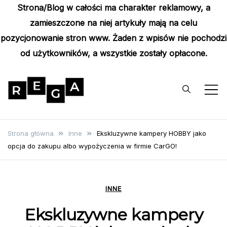
Strona/Blog w całości ma charakter reklamowy, a
zamieszczone na niej artykuły mają na celu
pozycjonowanie stron www. Żaden z wpisów nie pochodzi
od użytkowników, a wszystkie zostały opłacone.
Skip
to
content
Rega
Poznaj wyjątkowe informacje i
poradniki
Strona główna
Inne
Ekskluzywne kampery HOBBY jako
opcja do zakupu albo wypożyczenia w firmie CarGO!
INNE
Ekskluzywne kampery