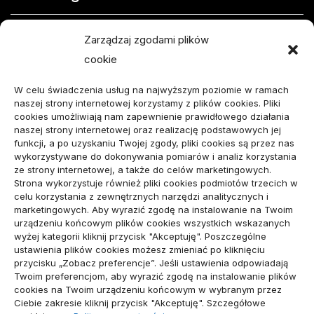
Jak opisać usterkę telefonu w formularzu naprawy
Zarządzaj zgodami plików
cookie
Projekty domów do 100 m² – jak zmieścić wszystko,
czego potrzebujesz?
W celu świadczenia usług na najwyższym poziomie w ramach
naszej strony internetowej korzystamy z plików cookies. Pliki
Amortyzator Audi A6 C7 – najczęstsze usterki i
cookies umożliwiają nam zapewnienie prawidłowego działania
naszej strony internetowej oraz realizację podstawowych jej
sposoby naprawy
funkcji, a po uzyskaniu Twojej zgody, pliki cookies są przez nas
wykorzystywane do dokonywania pomiarów i analiz korzystania
Komunikacja marki osobistej przed kontaktem z
ze strony internetowej, a także do celów marketingowych.
Strona wykorzystuje również pliki cookies podmiotów trzecich w
mediami
celu korzystania z zewnętrznych narzędzi analitycznych i
marketingowych. Aby wyrazić zgodę na instalowanie na Twoim
urządzeniu końcowym plików cookies wszystkich wskazanych
wizytówka nap
wyżej kategorii kliknij przycisk "Akceptuję". Poszczególne
ustawienia plików cookies możesz zmieniać po kliknięciu
przycisku „Zobacz preferencje”. Jeśli ustawienia odpowiadają
Twoim preferencjom, aby wyrazić zgodę na instalowanie plików
Archiwa
cookies na Twoim urządzeniu końcowym w wybranym przez
Ciebie zakresie kliknij przycisk "Akceptuję". Szczegółowe