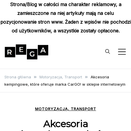
Strona/Blog w całości ma charakter reklamowy, a
zamieszczone na niej artykuły mają na celu
pozycjonowanie stron www. Żaden z wpisów nie pochodzi
od użytkowników, a wszystkie zostały opłacone.
Skip
to
content
Rega
Poznaj wyjątkowe informacje i
poradniki
Strona główna
Motoryzacja, Transport
Akcesoria
kempingowe, które oferuje marka CarGO! w sklepie internetowym
MOTORYZACJA, TRANSPORT
Akcesoria