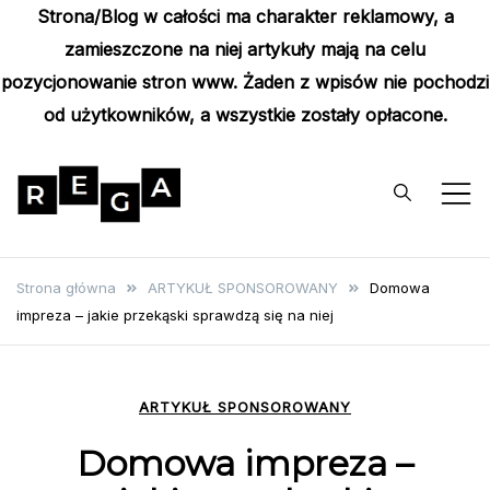
Strona/Blog w całości ma charakter reklamowy, a
zamieszczone na niej artykuły mają na celu
pozycjonowanie stron www. Żaden z wpisów nie pochodzi
od użytkowników, a wszystkie zostały opłacone.
Skip
to
content
Rega
Poznaj wyjątkowe informacje i
poradniki
Strona główna
ARTYKUŁ SPONSOROWANY
Domowa
impreza – jakie przekąski sprawdzą się na niej
ARTYKUŁ SPONSOROWANY
Domowa impreza –