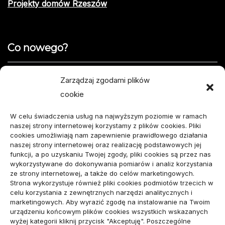
Projekty domów Rzeszów
Co nowego?
Jak opisać usterkę telefonu w formularzu naprawy
Zarządzaj zgodami plików
cookie
Projekty domów do 100 m² – jak zmieścić wszystko,
czego potrzebujesz?
W celu świadczenia usług na najwyższym poziomie w ramach
naszej strony internetowej korzystamy z plików cookies. Pliki
Amortyzator Audi A6 C7 – najczęstsze usterki i
cookies umożliwiają nam zapewnienie prawidłowego działania
naszej strony internetowej oraz realizację podstawowych jej
sposoby naprawy
funkcji, a po uzyskaniu Twojej zgody, pliki cookies są przez nas
wykorzystywane do dokonywania pomiarów i analiz korzystania
Komunikacja marki osobistej przed kontaktem z
ze strony internetowej, a także do celów marketingowych.
Strona wykorzystuje również pliki cookies podmiotów trzecich w
mediami
celu korzystania z zewnętrznych narzędzi analitycznych i
marketingowych. Aby wyrazić zgodę na instalowanie na Twoim
urządzeniu końcowym plików cookies wszystkich wskazanych
wizytówka nap
wyżej kategorii kliknij przycisk "Akceptuję". Poszczególne