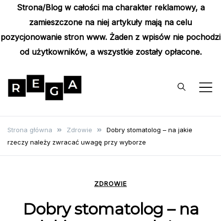
Strona/Blog w całości ma charakter reklamowy, a
zamieszczone na niej artykuły mają na celu
pozycjonowanie stron www. Żaden z wpisów nie pochodzi
od użytkowników, a wszystkie zostały opłacone.
Skip
to
content
Rega
Poznaj wyjątkowe informacje i
poradniki
Strona główna
Zdrowie
Dobry stomatolog – na jakie
rzeczy należy zwracać uwagę przy wyborze
ZDROWIE
Dobry stomatolog – na