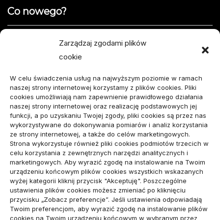
Co nowego?
Jak opisać usterkę telefonu w formularzu naprawy
Zarządzaj zgodami plików
cookie
Projekty domów do 100 m² – jak zmieścić wszystko,
czego potrzebujesz?
W celu świadczenia usług na najwyższym poziomie w ramach
naszej strony internetowej korzystamy z plików cookies. Pliki
Amortyzator Audi A6 C7 – najczęstsze usterki i
cookies umożliwiają nam zapewnienie prawidłowego działania
naszej strony internetowej oraz realizację podstawowych jej
sposoby naprawy
funkcji, a po uzyskaniu Twojej zgody, pliki cookies są przez nas
wykorzystywane do dokonywania pomiarów i analiz korzystania
Komunikacja marki osobistej przed kontaktem z
ze strony internetowej, a także do celów marketingowych.
Strona wykorzystuje również pliki cookies podmiotów trzecich w
mediami
celu korzystania z zewnętrznych narzędzi analitycznych i
marketingowych. Aby wyrazić zgodę na instalowanie na Twoim
urządzeniu końcowym plików cookies wszystkich wskazanych
wizytówka nap
wyżej kategorii kliknij przycisk "Akceptuję". Poszczególne
ustawienia plików cookies możesz zmieniać po kliknięciu
przycisku „Zobacz preferencje”. Jeśli ustawienia odpowiadają
Twoim preferencjom, aby wyrazić zgodę na instalowanie plików
Archiwa
cookies na Twoim urządzeniu końcowym w wybranym przez