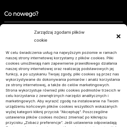
Co nowego?
Jak opisać usterkę telefonu w formularzu naprawy
Zarządzaj zgodami plików
cookie
Projekty domów do 100 m² – jak zmieścić wszystko,
czego potrzebujesz?
W celu świadczenia usług na najwyższym poziomie w ramach
naszej strony internetowej korzystamy z plików cookies. Pliki
Amortyzator Audi A6 C7 – najczęstsze usterki i
cookies umożliwiają nam zapewnienie prawidłowego działania
naszej strony internetowej oraz realizację podstawowych jej
sposoby naprawy
funkcji, a po uzyskaniu Twojej zgody, pliki cookies są przez nas
wykorzystywane do dokonywania pomiarów i analiz korzystania
Komunikacja marki osobistej przed kontaktem z
ze strony internetowej, a także do celów marketingowych.
Strona wykorzystuje również pliki cookies podmiotów trzecich w
mediami
celu korzystania z zewnętrznych narzędzi analitycznych i
marketingowych. Aby wyrazić zgodę na instalowanie na Twoim
urządzeniu końcowym plików cookies wszystkich wskazanych
wizytówka nap
wyżej kategorii kliknij przycisk "Akceptuję". Poszczególne
ustawienia plików cookies możesz zmieniać po kliknięciu
przycisku „Zobacz preferencje”. Jeśli ustawienia odpowiadają