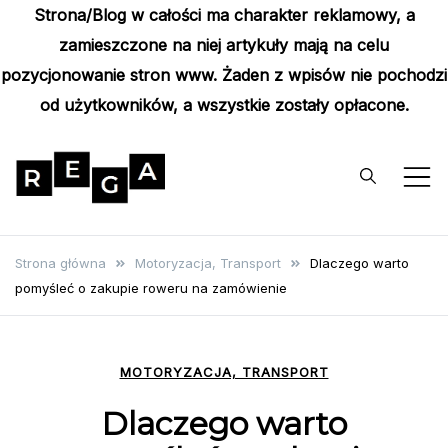
Strona/Blog w całości ma charakter reklamowy, a
zamieszczone na niej artykuły mają na celu
pozycjonowanie stron www. Żaden z wpisów nie pochodzi
od użytkowników, a wszystkie zostały opłacone.
Skip
to
content
Rega
Poznaj wyjątkowe informacje i
poradniki
Strona główna
Motoryzacja, Transport
Dlaczego warto
pomyśleć o zakupie roweru na zamówienie
MOTORYZACJA, TRANSPORT
Dlaczego warto