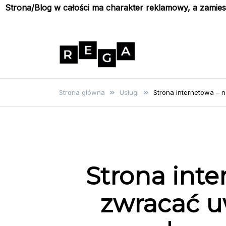
Strona/Blog w całości ma charakter reklamowy, a zamie
Skip
to
content
Rega
Poznaj wyjątkowe informacje i
poradniki
Strona główna
Uslugi
Strona internetowa – 
Strona inte
zwracać 