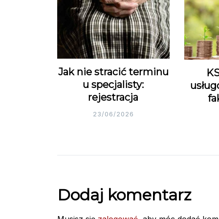
Jak nie stracić terminu
KS
u specjalisty:
usług
rejestracja
fa
23/06/2026
Dodaj komentarz