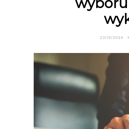
wyboru 
wy
23/10/2024