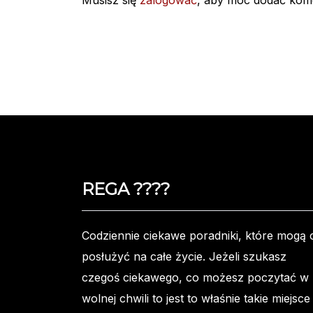
Musisz się
zalogować
, aby móc dodać kom
REGA ????️
Codziennie ciekawe poradniki, które mogą c
posłużyć na całe życie. Jeżeli szukasz
czegoś ciekawego, co możesz poczytać w
wolnej chwili to jest to właśnie takie miejsce