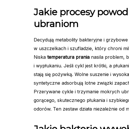
Jakie procesy powod
ubraniom
Decydują metabolity bakteryjne i grzybowe 
w uszczelkach i szufladzie, który chroni 
Niska
temperatura prania
nasila problem, bo
i wypłukaniu. Jeśli cykl jest krótki, a płuka
stają się pożywką. Wolne suszenie i wysok
syntetyczne adsorbują lotne związki zapac
Przerywane cykle i trzymanie mokrych ubr
gorącego, skutecznego płukania i szybkie
odorów. Ten zestaw działa niezależnie od ma
Jakie bakterie wywo