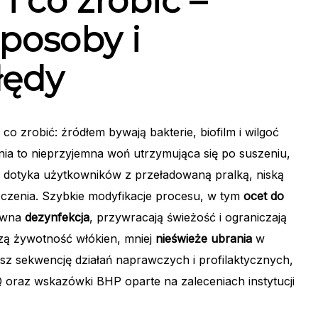
i co zrobić
–
sposoby i
łędy
o zrobić: źródłem bywają bakterie, biofilm i wilgoć
ia to nieprzyjemna woń utrzymująca się po suszeniu,
 dotyka użytkowników z przeładowaną pralką, niską
zczenia. Szybkie modyfikacje procesu, w tym
ocet do
rawna
dezynfekcja
, przywracają świeżość i ograniczają
zą żywotność włókien, mniej
nieświeże ubrania
w
iesz sekwencję działań naprawczych i profilaktycznych,
oraz wskazówki BHP oparte na zaleceniach instytucji