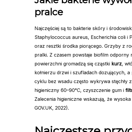
pralce
Najczęściej są to bakterie skóry i środowi
Staphylococcus aureus, Escherichia coli i
oraz resztki środka piorącego. Grzyby z ro
pralki. Z czasem powstaje biofilm odporny 
powierzchni gromadzą się cząstki
kurz
, wł
kołnierzu drzwi i szufladach dozujących, 
cyklu bez wsadu często wykrywa stęchły z
higieniczny 60–90°C, czyszczenie gum i
fil
Zalecenia higieniczne wskazują, że wysoka 
GOV.UK, 2022).
Najczęstsze prz