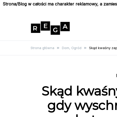
Strona/Blog w całości ma charakter reklamowy, a zamie
Skip
to
content
Rega
Poznaj wyjątkowe informacje i
poradniki
Strona główna
Dom, Ogród
Skąd kwaśny zap
Skąd kwaśn
gdy wyschni