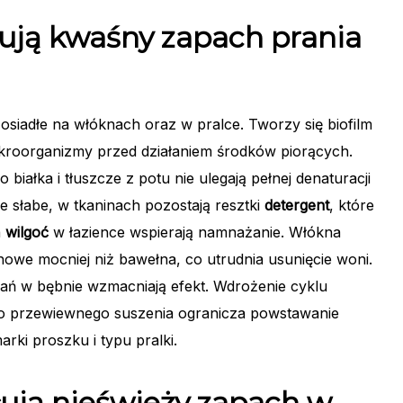
ują kwaśny zapach prania
osiadłe na włóknach oraz w pralce. Tworzy się biofilm
mikroorganizmy przed działaniem środków piorących.
 białka i tłuszcze z potu nie ulegają pełnej denaturacji
nie słabe, w tkaninach pozostają resztki
detergent
, które
a
wilgoć
w łazience wspierają namnażanie. Włókna
howe mocniej niż bawełna, co utrudnia usunięcie woni.
ań w bębnie wzmacniają efekt. Wdrożenie cyklu
go przewiewnego suszenia ogranicza powstawanie
rki proszku i typu pralki.
łują nieświeży zapach w