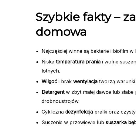
Szybkie fakty – z
domowa
Najczęściej winne są bakterie i biofilm w
Niska
temperatura prania
i wolne suszen
lotnych.
Wilgoć
i brak
wentylacja
tworzą warunki
Detergent
w zbyt małej dawce lub słabe 
drobnoustrojów.
Cykliczna
dezynfekcja
pralki oraz czyst
Suszenie w przewiewie lub
suszarka bę