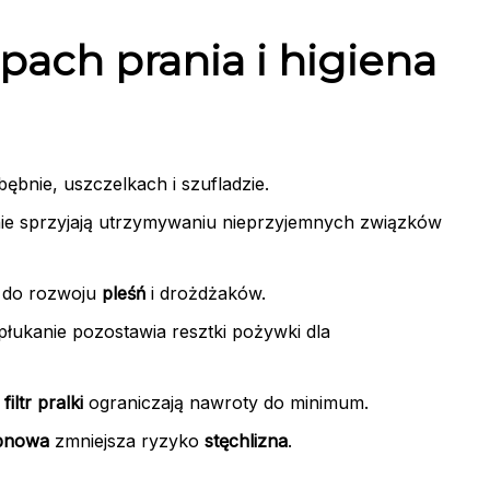
apach prania i higiena
 bębnie, uszczelkach i szufladzie.
ie sprzyjają utrzymywaniu nieprzyjemnych związków
 do rozwoju
pleśń
i drożdżaków.
płukanie pozostawia resztki pożywki dla
y
filtr pralki
ograniczają nawroty do minimum.
bnowa
zmniejsza ryzyko
stęchlizna
.