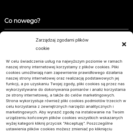
Co nowego?
Jak opisać usterkę telefonu w formularzu naprawy
Zarządzaj zgodami plików
cookie
Projekty domów do 100 m² – jak zmieścić wszystko,
czego potrzebujesz?
W celu świadczenia usług na najwyższym poziomie w ramach
naszej strony internetowej korzystamy z plików cookies. Pliki
Amortyzator Audi A6 C7 – najczęstsze usterki i
cookies umożliwiają nam zapewnienie prawidłowego działania
naszej strony internetowej oraz realizację podstawowych jej
sposoby naprawy
funkcji, a po uzyskaniu Twojej zgody, pliki cookies są przez nas
wykorzystywane do dokonywania pomiarów i analiz korzystania
Komunikacja marki osobistej przed kontaktem z
ze strony internetowej, a także do celów marketingowych.
Strona wykorzystuje również pliki cookies podmiotów trzecich w
mediami
celu korzystania z zewnętrznych narzędzi analitycznych i
marketingowych. Aby wyrazić zgodę na instalowanie na Twoim
urządzeniu końcowym plików cookies wszystkich wskazanych
wizytówka nap
wyżej kategorii kliknij przycisk "Akceptuję". Poszczególne
ustawienia plików cookies możesz zmieniać po kliknięciu