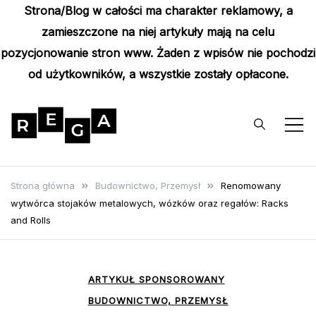
Strona/Blog w całości ma charakter reklamowy, a
zamieszczone na niej artykuły mają na celu
pozycjonowanie stron www. Żaden z wpisów nie pochodzi
od użytkowników, a wszystkie zostały opłacone.
Skip
to
content
Rega
Poznaj wyjątkowe informacje i
poradniki
Strona główna
Budownictwo, Przemysł
Renomowany
wytwórca stojaków metalowych, wózków oraz regałów: Racks
and Rolls
ARTYKUŁ SPONSOROWANY
BUDOWNICTWO, PRZEMYSŁ