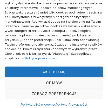
wykorzystywane do dokonywania pomiarów i analiz korzystania
Komunikacja marki osobistej przed kontaktem z
ze strony internetowej, a także do celów marketingowych.
Strona wykorzystuje również pliki cookies podmiotów trzecich w
mediami
celu korzystania z zewnętrznych narzędzi analitycznych i
marketingowych. Aby wyrazić zgodę na instalowanie na Twoim
urządzeniu końcowym plików cookies wszystkich wskazanych
wizytówka nap
wyżej kategorii kliknij przycisk "Akceptuję". Poszczególne
ustawienia plików cookies możesz zmieniać po kliknięciu
przycisku „Zobacz preferencje”. Jeśli ustawienia odpowiadają
Twoim preferencjom, aby wyrazić zgodę na instalowanie plików
Archiwa
cookies na Twoim urządzeniu końcowym w wybranym przez
Ciebie zakresie kliknij przycisk "Akceptuję". Szczegółowe
znajdziesz w
Polityce prywatności
.
Archiwa
AKCEPTUJĘ
ODMÓW
WSZELKIE PRAWA ZASTRZEŻONE. REGA.
ZOBACZ PREFERENCJE
POLITYKA PLIKÓW COOKIES (EU)
|
POLITYKA
PRYWATNOŚCI
Polityka plików cookies
Polityka Prywatności