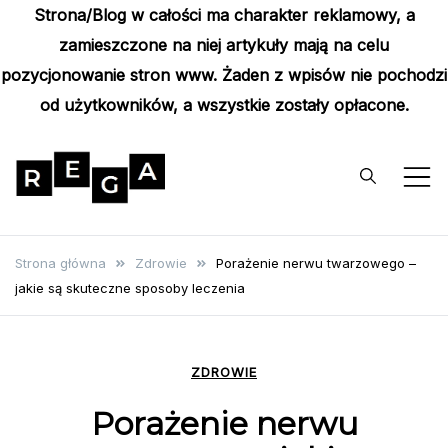
Strona/Blog w całości ma charakter reklamowy, a
zamieszczone na niej artykuły mają na celu
pozycjonowanie stron www. Żaden z wpisów nie pochodzi
od użytkowników, a wszystkie zostały opłacone.
Skip
to
content
Rega
Poznaj wyjątkowe informacje i
poradniki
Strona główna
Zdrowie
Porażenie nerwu twarzowego –
jakie są skuteczne sposoby leczenia
ZDROWIE
Porażenie nerwu