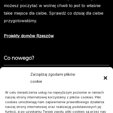
możesz poczytać w wolnej chwili to jest to właśnie
takie miejsce dla ciebie. Sprawdź co dzisiaj dla ciebie
przygotowaliśmy.
Projekty domów Rzeszów
Co nowego?
Jak opisać usterkę telefonu w formularzu naprawy
Zarządzaj zgodami plików
cookie
Projekty domów do 100 m² – jak zmieścić wszystko,
czego potrzebujesz?
W celu świadczenia usług na najwyższym poziomie w ramach
naszej strony internetowej korzystamy z plików cookies. Pliki
Amortyzator Audi A6 C7 – najczęstsze usterki i
cookies umożliwiają nam zapewnienie prawidłowego działania
naszej strony internetowej oraz realizację podstawowych jej
sposoby naprawy
funkcji, a po uzyskaniu Twojej zgody, pliki cookies są przez nas