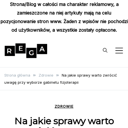
Strona/Blog w całości ma charakter reklamowy, a
zamieszczone na niej artykuły mają na celu
pozycjonowanie stron www. Żaden z wpisów nie pochodzi
od użytkowników, a wszystkie zostały opłacone.
Skip
to
content
Rega
Poznaj wyjątkowe informacje i
poradniki
Strona główna
Zdrowie
Na jakie sprawy warto zwrócić
uwagę przy wyborze gabinetu fizjoterapii
ZDROWIE
Na jakie sprawy warto