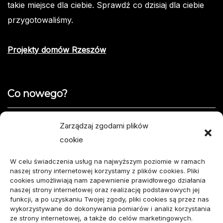
takie miejsce dla ciebie. Sprawdź co dzisiaj dla ciebie
przygotowaliśmy.
Projekty domów Rzeszów
Co nowego?
Jak opisać usterkę telefonu w formularzu naprawy
Zarządzaj zgodami plików
cookie
Projekty domów do 100 m² – jak zmieścić wszystko,
czego potrzebujesz?
W celu świadczenia usług na najwyższym poziomie w ramach
naszej strony internetowej korzystamy z plików cookies. Pliki
Amortyzator Audi A6 C7 – najczęstsze usterki i
cookies umożliwiają nam zapewnienie prawidłowego działania
naszej strony internetowej oraz realizację podstawowych jej
sposoby naprawy
funkcji, a po uzyskaniu Twojej zgody, pliki cookies są przez nas
wykorzystywane do dokonywania pomiarów i analiz korzystania
Komunikacja marki osobistej przed kontaktem z
ze strony internetowej, a także do celów marketingowych.