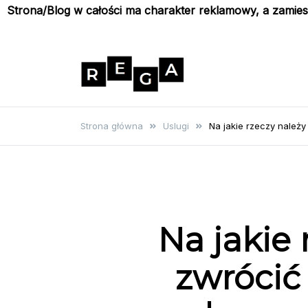
Strona/Blog w całości ma charakter reklamowy, a zamie
Skip
to
content
Rega
Poznaj wyjątkowe informacje i
poradniki
Strona główna
Uslugi
Na jakie rzeczy należ
Na jakie 
zwrócić