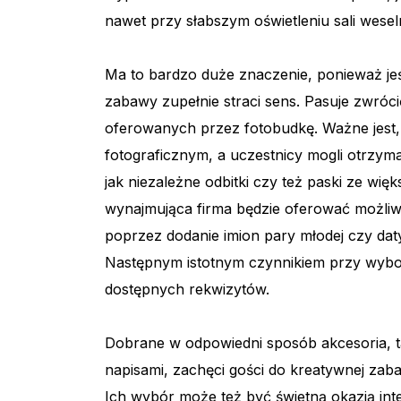
nawet przy słabszym oświetleniu sali weseln
Ma to bardzo duże znaczenie, ponieważ jeśli
zabawy zupełnie straci sens. Pasuje zwróc
oferowanych przez fotobudkę. Ważne jest,
fotograficznym, a uczestnicy mogli otrzym
jak niezależne odbitki czy też paski ze wię
wynajmująca firma będzie oferować możliwo
poprzez dodanie imion pary młodej czy daty
Następnym istotnym czynnikiem przy wybor
dostępnych rekwizytów.
Dobrane w odpowiedni sposób akcesoria, tak
napisami, zachęci gości do kreatywnej zaba
Ich wybór może też być świetną okazją inte