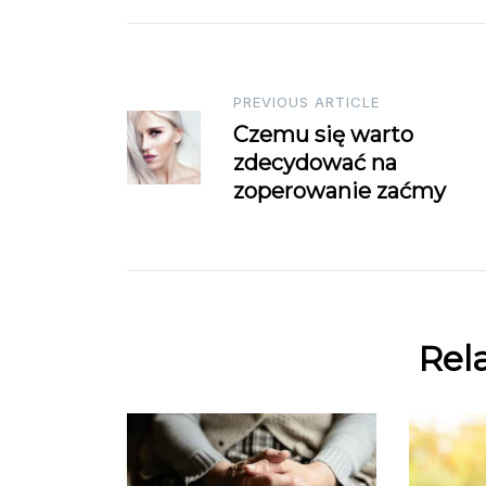
Post
PREVIOUS ARTICLE
Czemu się warto
navigation
zdecydować na
zoperowanie zaćmy
Rel