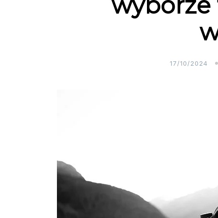
wyborze 
w
17/10/2024