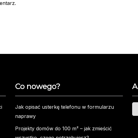
entarz.
Co nowego?
A
Ar
i
Jak opisać usterkę telefonu w formularzu
naprawy
Projekty domów do 100 m² – jak zmieścić
wszystko, czego potrzebujesz?