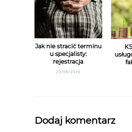
Jak nie stracić terminu
KS
u specjalisty:
usług
rejestracja
fa
23/06/2026
Dodaj komentarz