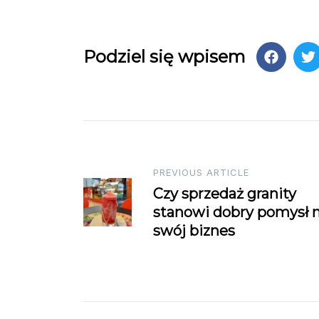
Podziel się wpisem
Post
PREVIOUS ARTICLE
Czy sprzedaż granity
navigation
stanowi dobry pomysł 
swój biznes