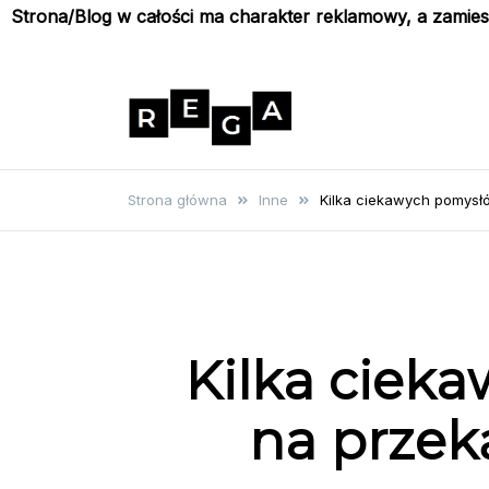
Strona/Blog w całości ma charakter reklamowy, a zamie
Skip
to
content
Rega
Poznaj wyjątkowe informacje i
poradniki
Strona główna
Inne
Kilka ciekawych pomysł
Kilka ciek
na prze