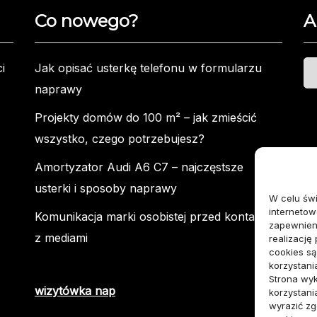
Co nowego?
A
Ar
i
Jak opisać usterkę telefonu w formularzu
naprawy
Projekty domów do 100 m² – jak zmieścić
wszystko, czego potrzebujesz?
Amortyzator Audi A6 C7 – najczęstsze
usterki i sposoby naprawy
W celu św
internetow
Komunikacja marki osobistej przed kontaktem
zapewnieni
z mediami
realizację
cookies s
korzystani
Strona wyk
wizytówka nap
korzystani
wyrazić z