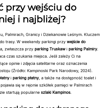
 przy wejściu do
ej i najbliżej?
wiu, Palmirach, Granicy i Dziekanowie Leśnym. Kluczem
 do trasy. W weekendy parkingi przy
wejście do
nia, zwłaszcza przy
parking Truskaw
i
parking Palmiry
.
a czas szukania miejsca. Jeśli zależy Ci na
ce opinie i zdjęcia satelitarne oraz oznaczenia
stoju (Źródło: Kampinoski Park Narodowy, 2024).
łatny
i
parking płatny
, a także na dostępność toalet i
ojawia się w rejonie szkółek pamięci w Palmirach
zie startują popularne
szlaki Kampinos
.