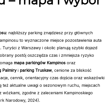
 – mapa i wybór
osu
: najbliższy parking znajdziesz przy głównych
 Kampinosu to wyznaczone miejsce pozostawienia auta
Turyści z Warszawy i okolic planują szybki dojazd
dobrany postój oszczędza czas i zmniejsza ryzyko
 pomaga
mapa parkingów Kampinos
oraz
g Palmiry
i
parking Truskaw
, cenione za bliskość
izacje, cennik, orientacyjny czas dojścia oraz wskazówki
 się też aktualne uwagi o sezonowym ruchu, miejscach
 z wózkami, zgodne z zaleceniami Kampinoskiego
rk Narodowy, 2024).