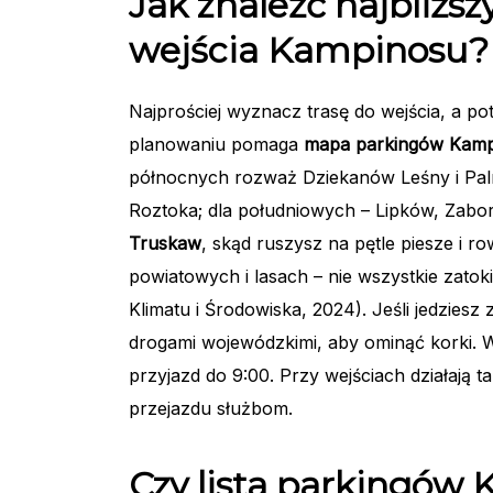
Jak znaleźć najbliżs
wejścia Kampinosu?
Najprościej wyznacz trasę do wejścia, a 
planowaniu pomaga
mapa parkingów Kamp
północnych rozważ Dziekanów Leśny i Palm
Roztoka; dla południowych – Lipków, Zaboró
Truskaw
, skąd ruszysz na pętle piesze i
powiatowych i lasach – nie wszystkie zatoki
Klimatu i Środowiska, 2024). Jeśli jedziesz
drogami wojewódzkimi, aby ominąć korki. W
przyjazd do 9:00. Przy wejściach działają t
przejazdu służbom.
Czy lista parkingów