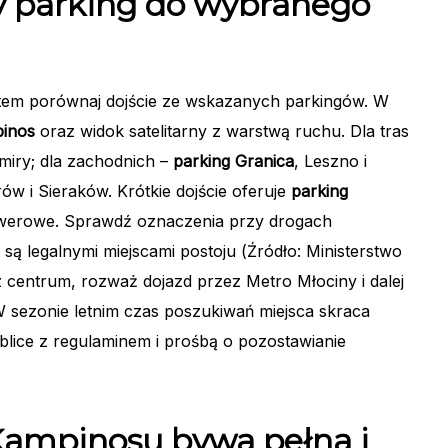
zy parking do wybranego
potem porównaj dojście ze wskazanych parkingów. W
inos
oraz widok satelitarny z warstwą ruchu. Dla tras
iry; dla zachodnich –
parking Granica
, Leszno i
w i Sieraków. Krótkie dojście oferuje
parking
 rowerowe. Sprawdź oznaczenia przy drogach
 są legalnymi miejscami postoju (Źródło: Ministerstwo
 z centrum, rozważ dojazd przez Metro Młociny i dalej
 sezonie letnim czas poszukiwań miejsca skraca
ablice z regulaminem i prośbą o pozostawianie
 Kampinosu bywa pełna i