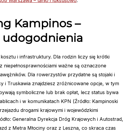
sób Warszawa – tanio i luksusowo
.
ing Kampinos –
 i udogodnienia
kosztu i infrastruktury. Dla rodzin liczy się krótki
sób z niepełnosprawnościami ważne są oznaczone
rawężników. Dla rowerzystów przydatne są stojaki i
nicy i Truskawia znajdziesz zróżnicowane opcje, w tym
bywają symboliczne lub brak opłat, lecz status bywa
 tablicach i w komunikatach KPN (Źródło: Kampinoski
rzejazdu drogami krajowymi i wojewódzkimi
ódło: Generalna Dyrekcja Dróg Krajowych i Autostrad,
azd z Metra Młociny oraz z Leszna, co skraca czas