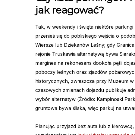
jak reagować?
Tak, w weekendy i święta niektóre parkingi 
przenieś się do pobliskiego wejścia o podo
Wiersze lub Dziekanów Leśny; gdy Granic
rejonie Truskawia alternatywą bywa Sierak
margines na rekonesans dookoła pętli dojaz
poboczy leśnych oraz zjazdów pożarowyc
historycznych, zwłaszcza przy Muzeum w P
czasowych zmianach dojazdu publikuje adm
wybór alternatyw (Źródło: Kampinoski Par
gruntowa bywa śliska, więc parkuj na utwa
Planując przyjazd bez auta lub z kierowc