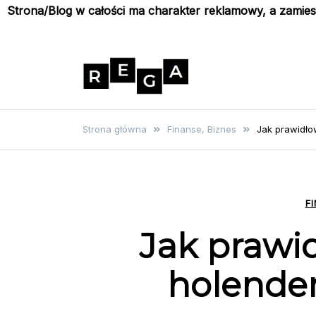
Strona/Blog w całości ma charakter reklamowy, a zamie
Skip
to
content
Rega
Poznaj wyjątkowe informacje i
poradniki
Strona główna
Finanse, Biznes
Jak prawidło
F
Jak prawid
holender