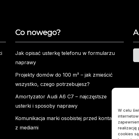
Co nowego?
A
Ar
i
Jak opisać usterkę telefonu w formularzu
naprawy
Projekty domów do 100 m² – jak zmieścić
wszystko, czego potrzebujesz?
Amortyzator Audi A6 C7 – najczęstsze
usterki i sposoby naprawy
W celu św
internetow
Komunikacja marki osobistej przed kontaktem
zapewnieni
z mediami
realizację
cookies s