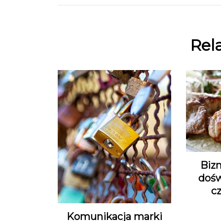
Rel
Biz
dośw
c
Komunikacja marki