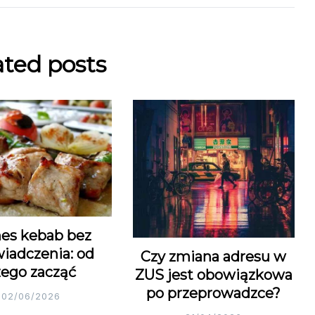
ated posts
nes kebab bez
iadczenia: od
Czy zmiana adresu w
zego zacząć
ZUS jest obowiązkowa
po przeprowadzce?
02/06/2026