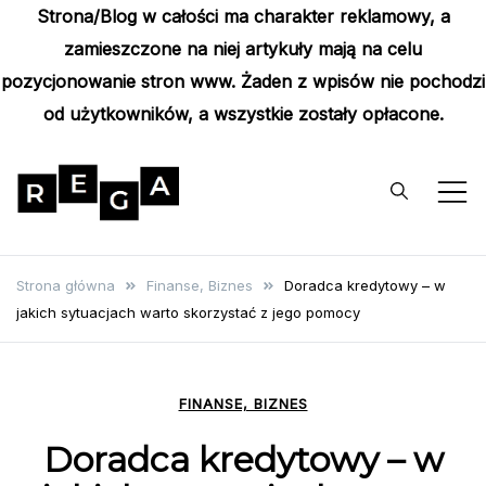
Strona/Blog w całości ma charakter reklamowy, a
zamieszczone na niej artykuły mają na celu
pozycjonowanie stron www. Żaden z wpisów nie pochodzi
od użytkowników, a wszystkie zostały opłacone.
Skip
to
content
Rega
Poznaj wyjątkowe informacje i
poradniki
Strona główna
Finanse, Biznes
Doradca kredytowy – w
jakich sytuacjach warto skorzystać z jego pomocy
FINANSE, BIZNES
Doradca kredytowy – w