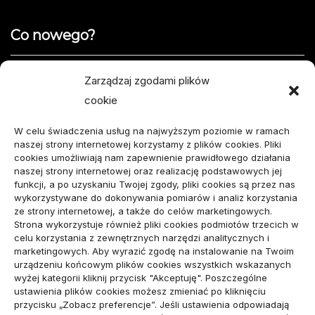
Co nowego?
Jak opisać usterkę telefonu w formularzu naprawy
Zarządzaj zgodami plików
cookie
Projekty domów do 100 m² – jak zmieścić wszystko,
czego potrzebujesz?
W celu świadczenia usług na najwyższym poziomie w ramach
naszej strony internetowej korzystamy z plików cookies. Pliki
Amortyzator Audi A6 C7 – najczęstsze usterki i
cookies umożliwiają nam zapewnienie prawidłowego działania
naszej strony internetowej oraz realizację podstawowych jej
sposoby naprawy
funkcji, a po uzyskaniu Twojej zgody, pliki cookies są przez nas
wykorzystywane do dokonywania pomiarów i analiz korzystania
Komunikacja marki osobistej przed kontaktem z
ze strony internetowej, a także do celów marketingowych.
Strona wykorzystuje również pliki cookies podmiotów trzecich w
mediami
celu korzystania z zewnętrznych narzędzi analitycznych i
marketingowych. Aby wyrazić zgodę na instalowanie na Twoim
urządzeniu końcowym plików cookies wszystkich wskazanych
wizytówka nap
wyżej kategorii kliknij przycisk "Akceptuję". Poszczególne
ustawienia plików cookies możesz zmieniać po kliknięciu
przycisku „Zobacz preferencje”. Jeśli ustawienia odpowiadają