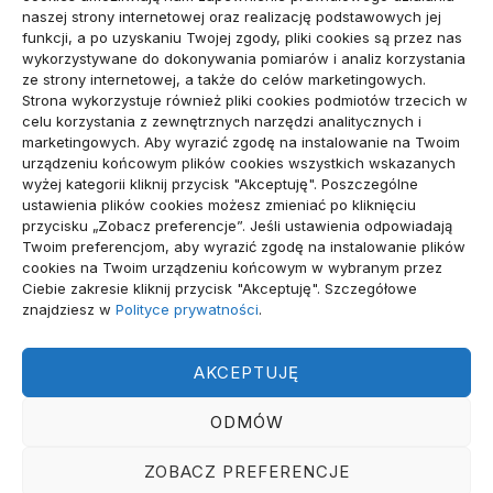
naszej strony internetowej oraz realizację podstawowych jej
sposoby naprawy
funkcji, a po uzyskaniu Twojej zgody, pliki cookies są przez nas
wykorzystywane do dokonywania pomiarów i analiz korzystania
Komunikacja marki osobistej przed kontaktem z
ze strony internetowej, a także do celów marketingowych.
Strona wykorzystuje również pliki cookies podmiotów trzecich w
mediami
celu korzystania z zewnętrznych narzędzi analitycznych i
marketingowych. Aby wyrazić zgodę na instalowanie na Twoim
urządzeniu końcowym plików cookies wszystkich wskazanych
wizytówka nap
wyżej kategorii kliknij przycisk "Akceptuję". Poszczególne
ustawienia plików cookies możesz zmieniać po kliknięciu
przycisku „Zobacz preferencje”. Jeśli ustawienia odpowiadają
Twoim preferencjom, aby wyrazić zgodę na instalowanie plików
Archiwa
cookies na Twoim urządzeniu końcowym w wybranym przez
Ciebie zakresie kliknij przycisk "Akceptuję". Szczegółowe
znajdziesz w
Polityce prywatności
.
Archiwa
AKCEPTUJĘ
ODMÓW
WSZELKIE PRAWA ZASTRZEŻONE. REGA.
ZOBACZ PREFERENCJE
POLITYKA PLIKÓW COOKIES (EU)
|
POLITYKA