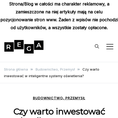
Strona/Blog w całości ma charakter reklamowy, a
zamieszczone na niej artykuły mają na celu
pozycjonowanie stron www. Żaden z wpisów nie pochodzi
od użytkowników, a wszystkie zostały opłacone.
Skip
to
content
Rega
Poznaj wyjątkowe informacje i
poradniki
Strona główna
Budownictwo, Przemysł
Czy warto
inwestować w inteligentne systemy oświetlenia?
BUDOWNICTWO, PRZEMYSŁ
Czy warto inwestować