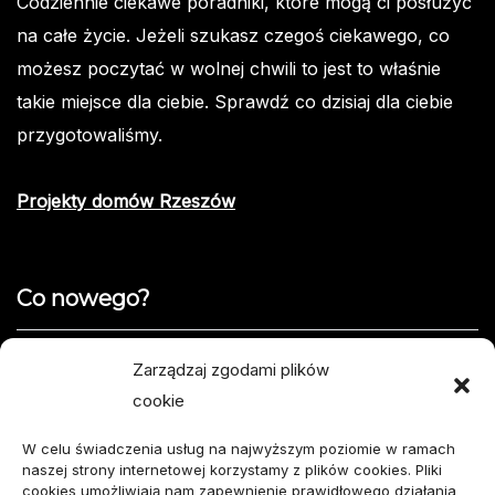
Codziennie ciekawe poradniki, które mogą ci posłużyć
na całe życie. Jeżeli szukasz czegoś ciekawego, co
możesz poczytać w wolnej chwili to jest to właśnie
takie miejsce dla ciebie. Sprawdź co dzisiaj dla ciebie
przygotowaliśmy.
Projekty domów Rzeszów
Co nowego?
Jak opisać usterkę telefonu w formularzu naprawy
Zarządzaj zgodami plików
cookie
Projekty domów do 100 m² – jak zmieścić wszystko,
czego potrzebujesz?
W celu świadczenia usług na najwyższym poziomie w ramach
naszej strony internetowej korzystamy z plików cookies. Pliki
Amortyzator Audi A6 C7 – najczęstsze usterki i
cookies umożliwiają nam zapewnienie prawidłowego działania