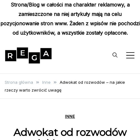
Strona/Blog w całości ma charakter reklamowy, a
zamieszczone na niej artykuły mają na celu
pozycjonowanie stron www. Żaden z wpisów nie pochodzi
od użytkowników, a wszystkie zostały opłacone.
Skip
to
content
Rega
Poznaj wyjątkowe informacje i
poradniki
Strona główna
Inne
Adwokat od rozwodów – na jakie
rzeczy warto zwrócić uwagę
INNE
Adwokat od rozwodów