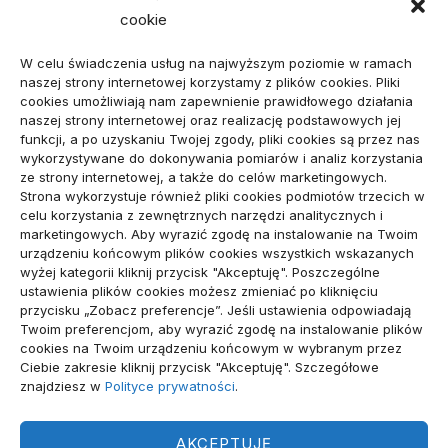
cookie
Projekty domów do 100 m² – jak zmieścić wszystko,
czego potrzebujesz?
W celu świadczenia usług na najwyższym poziomie w ramach
naszej strony internetowej korzystamy z plików cookies. Pliki
Amortyzator Audi A6 C7 – najczęstsze usterki i
cookies umożliwiają nam zapewnienie prawidłowego działania
naszej strony internetowej oraz realizację podstawowych jej
sposoby naprawy
funkcji, a po uzyskaniu Twojej zgody, pliki cookies są przez nas
wykorzystywane do dokonywania pomiarów i analiz korzystania
Komunikacja marki osobistej przed kontaktem z
ze strony internetowej, a także do celów marketingowych.
Strona wykorzystuje również pliki cookies podmiotów trzecich w
mediami
celu korzystania z zewnętrznych narzędzi analitycznych i
marketingowych. Aby wyrazić zgodę na instalowanie na Twoim
urządzeniu końcowym plików cookies wszystkich wskazanych
wizytówka nap
wyżej kategorii kliknij przycisk "Akceptuję". Poszczególne
ustawienia plików cookies możesz zmieniać po kliknięciu
przycisku „Zobacz preferencje”. Jeśli ustawienia odpowiadają
Twoim preferencjom, aby wyrazić zgodę na instalowanie plików
Archiwa
cookies na Twoim urządzeniu końcowym w wybranym przez
Ciebie zakresie kliknij przycisk "Akceptuję". Szczegółowe
znajdziesz w
Polityce prywatności
.
Archiwa
AKCEPTUJĘ